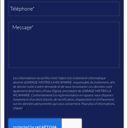
Les informations recueillies font l’objet d’un traitement informatique
destiné à
GARAGE MISTRIS LA RICAMARIE
, responsable du traitement, afin
de donner suite à votre demande et de vous recontacter. Les données sont
également destinées à Futur Digital, prestataire de GARAGE MISTRIS LA
RICAMARIE. Conformément à la réglementation en vigueur, vous disposez
notamment d'un droit d'accès, de rectification, d'opposition et d'effacement
sur les données personnelles qui vous concernent. Pour plus d’informations,
cliquez
ici
.