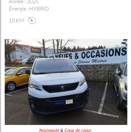
Année :
2025
Énergie :
HYBRID
10 KM
Nouveauté
&
Coup de coeur