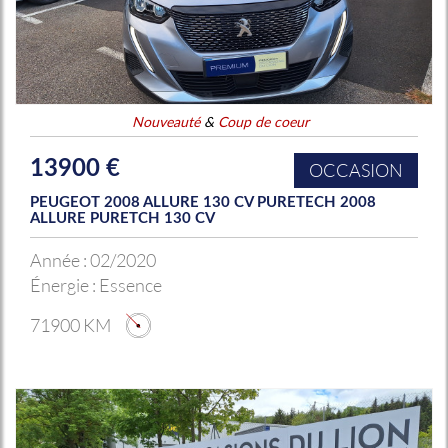
Nouveauté
&
Coup de coeur
13900 €
OCCASION
PEUGEOT 2008 ALLURE 130 CV PURETECH 2008
ALLURE PURETCH 130 CV
Année :
02/2020
Énergie :
Essence
71900 KM