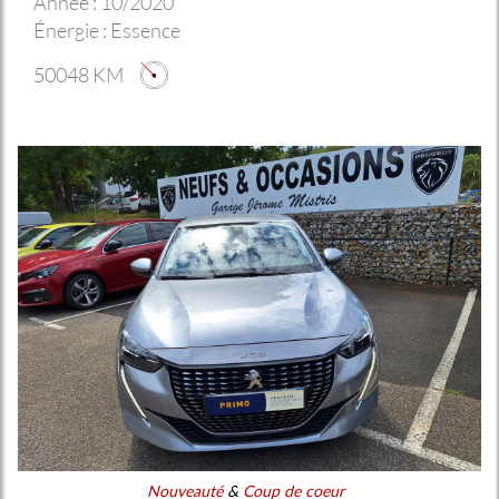
Année :
10/2020
Énergie :
Essence
50048 KM
Nouveauté
&
Coup de coeur