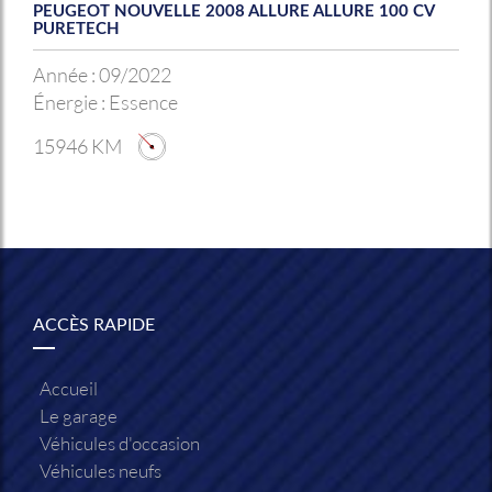
PEUGEOT NOUVELLE 2008 ALLURE ALLURE 100 CV
PURETECH
Année :
09/2022
Énergie :
Essence
15946 KM
ACCÈS RAPIDE
Accueil
Le garage
Véhicules d'occasion
Véhicules neufs