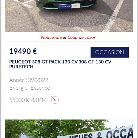
Nouveauté
&
Coup de coeur
19490 €
OCCASION
PEUGEOT 308 GT PACK 130 CV 308 GT 130 CV
PURETECH
Année :
09/2022
Énergie :
Essence
55000 KMS KM