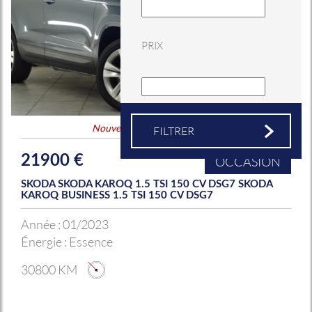
PRIX
Nouveauté
&
Coup de coeur
21900 €
OCCASION
SKODA SKODA KAROQ 1.5 TSI 150 CV DSG7 SKODA
KAROQ BUSINESS 1.5 TSI 150 CV DSG7
Année :
01/2023
Énergie :
Essence
30800 KM