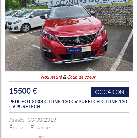
Nouveauté
&
Coup de coeur
15500 €
OCCASION
PEUGEOT 3008 GTLINE 130 CV PURETCH GTLINE 130
CV PURETECH
Année :
30/08/2019
Énergie :
Essence