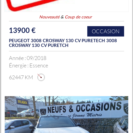
Nouveauté
&
Coup de coeur
13900 €
OCCASION
PEUGEOT 3008 CROSWAY 130 CV PURETECH 3008
CROSWAY 130 CV PURETCH
Année :
09/2018
Énergie :
Essence
62447 KM