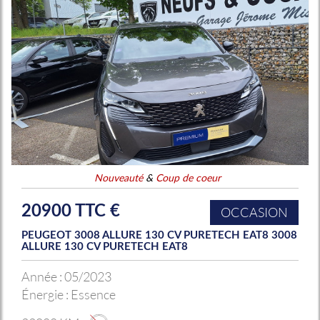
Nouveauté
&
Coup de coeur
20900 TTC €
OCCASION
PEUGEOT 3008 ALLURE 130 CV PURETECH EAT8 3008
ALLURE 130 CV PURETECH EAT8
Année :
05/2023
Énergie :
Essence