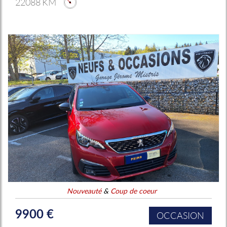
22088 KM
Nouveauté
&
Coup de coeur
9900 €
OCCASION