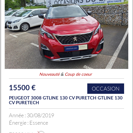
Nouveauté
&
Coup de coeur
15500 €
OCCASION
PEUGEOT 3008 GTLINE 130 CV PURETCH GTLINE 130
CV PURETECH
Année :
30/08/2019
Énergie :
Essence