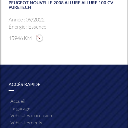
PEUGEOT NOUVELLE 2008 ALLURE ALLURE 100 CV
PURETECH
Année :
09/2022
Énergie :
Essence
15946 KM
ACCÈS RAPIDE
Accueil
Le garage
Véhicules d'occasion
Véhicules neufs