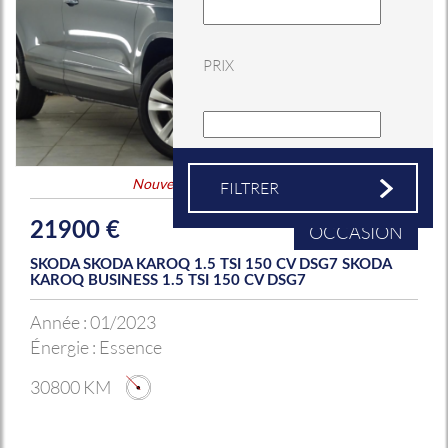
PRIX
Nouveauté
&
Coup de coeur
21900 €
OCCASION
SKODA SKODA KAROQ 1.5 TSI 150 CV DSG7 SKODA
KAROQ BUSINESS 1.5 TSI 150 CV DSG7
Année :
01/2023
Énergie :
Essence
30800 KM