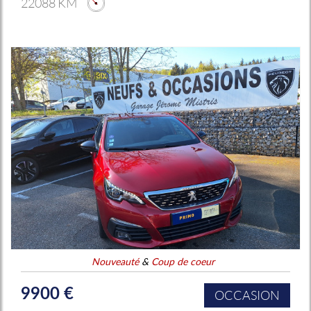
22088 KM
Nouveauté
&
Coup de coeur
9900 €
OCCASION