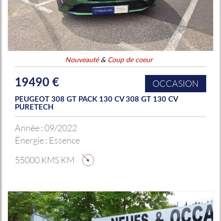
Nouveauté
&
Coup de coeur
19490 €
OCCASION
PEUGEOT 308 GT PACK 130 CV 308 GT 130 CV
PURETECH
Année :
09/2022
Énergie :
Essence
55000 KMS KM