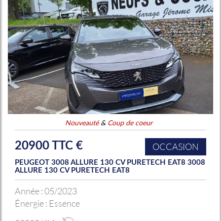
Nouveauté
&
Coup de coeur
20900 TTC €
OCCASION
PEUGEOT 3008 ALLURE 130 CV PURETECH EAT8 3008
ALLURE 130 CV PURETECH EAT8
Année :
05/2023
Énergie :
Essence