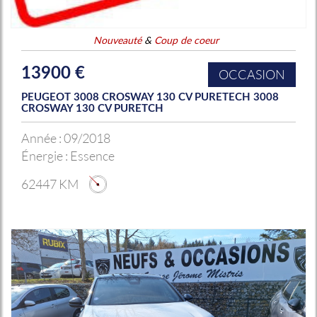
Nouveauté
&
Coup de coeur
13900 €
OCCASION
PEUGEOT 3008 CROSWAY 130 CV PURETECH 3008
CROSWAY 130 CV PURETCH
Année :
09/2018
Énergie :
Essence
62447 KM