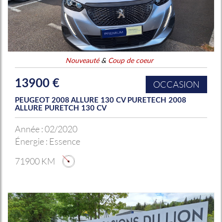
Nouveauté
&
Coup de coeur
13900 €
OCCASION
PEUGEOT 2008 ALLURE 130 CV PURETECH 2008
ALLURE PURETCH 130 CV
Année :
02/2020
Énergie :
Essence
71900 KM