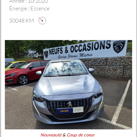
Année :
10/2020
Énergie :
Essence
50048 KM
Nouveauté
&
Coup de coeur