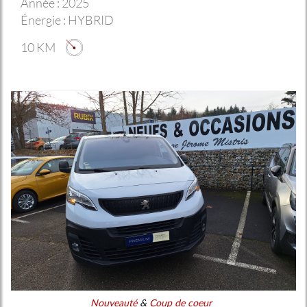
Année :
2025
Énergie :
HYBRID
10 KM
Nouveauté
&
Coup de coeur