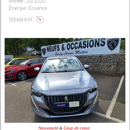
Année :
10/2020
Énergie :
Essence
50048 KM
Nouveauté
&
Coup de coeur