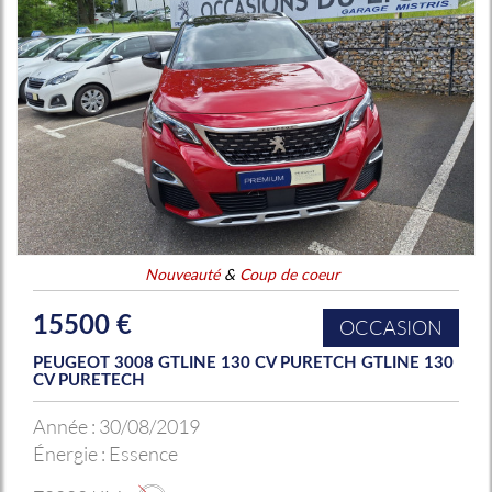
Nouveauté
&
Coup de coeur
15500 €
OCCASION
PEUGEOT 3008 GTLINE 130 CV PURETCH GTLINE 130
CV PURETECH
Année :
30/08/2019
Énergie :
Essence