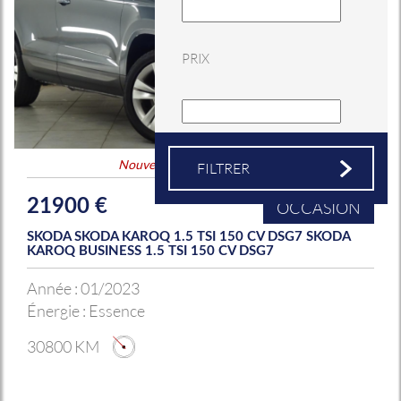
PRIX
Nouveauté
&
Coup de coeur
21900 €
OCCASION
SKODA SKODA KAROQ 1.5 TSI 150 CV DSG7 SKODA
KAROQ BUSINESS 1.5 TSI 150 CV DSG7
Année :
01/2023
Énergie :
Essence
30800 KM