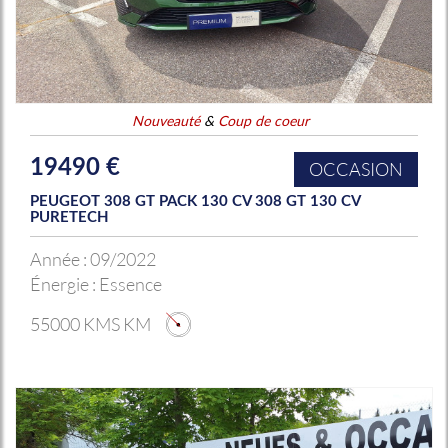
Nouveauté
&
Coup de coeur
19490 €
OCCASION
PEUGEOT 308 GT PACK 130 CV 308 GT 130 CV
PURETECH
Année :
09/2022
Énergie :
Essence
55000 KMS KM