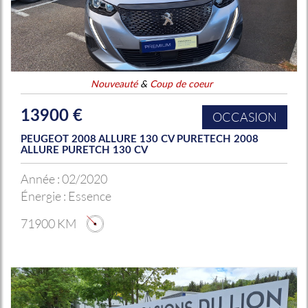
Nouveauté
&
Coup de coeur
13900 €
OCCASION
PEUGEOT 2008 ALLURE 130 CV PURETECH 2008
ALLURE PURETCH 130 CV
Année :
02/2020
Énergie :
Essence
71900 KM