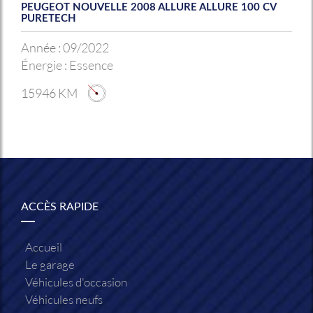
PEUGEOT NOUVELLE 2008 ALLURE ALLURE 100 CV
PURETECH
Année :
09/2022
Énergie :
Essence
15946 KM
ACCÈS RAPIDE
Accueil
Le garage
Véhicules d'occasion
Véhicules neufs