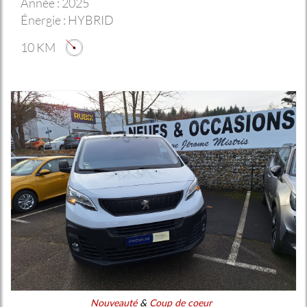
Année :
2025
Énergie :
HYBRID
10 KM
Nouveauté
&
Coup de coeur