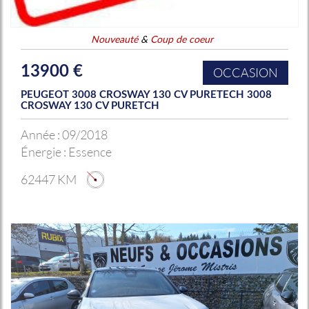
Nouveauté
&
Coup de coeur
13900 €
OCCASION
PEUGEOT 3008 CROSWAY 130 CV PURETECH 3008
CROSWAY 130 CV PURETCH
Année :
09/2018
Énergie :
Essence
62447 KM