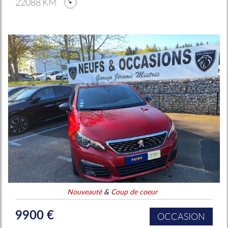
22088 KM
Nouveauté
&
Coup de coeur
9900 €
OCCASION