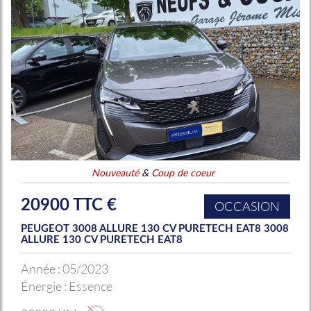
Nouveauté
&
Coup de coeur
20900 TTC €
OCCASION
PEUGEOT 3008 ALLURE 130 CV PURETECH EAT8 3008
ALLURE 130 CV PURETECH EAT8
Année :
05/2023
Énergie :
Essence