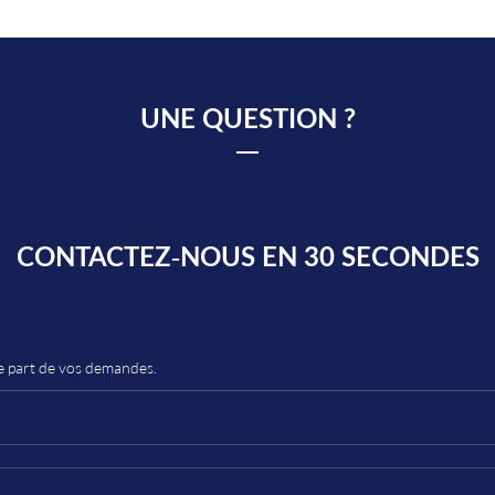
UNE QUESTION ?
CONTACTEZ-NOUS EN 30 SECONDES
re part de vos demandes.