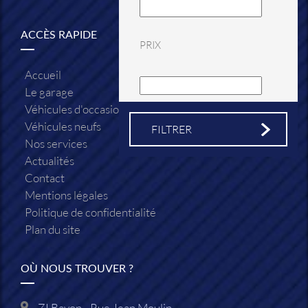
ACCÈS RAPIDE
PRIX
Accueil
Le garage
Véhicules d'occasion
Véhicules neufs
Nos services
Actualités
Contact
Mentions légales
Politique de confidentialité
Plan du site
OÙ NOUS TROUVER ?
ZI Bayon - Rue Jean Moulin