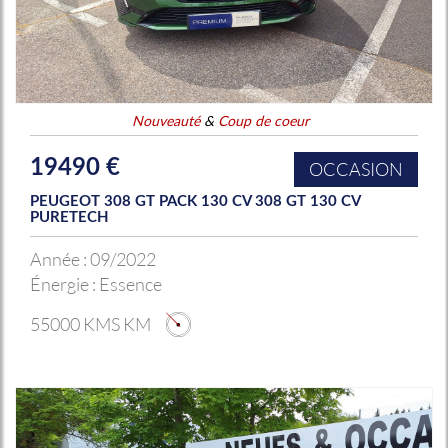
Nouveauté
&
Coup de coeur
19490 €
OCCASION
PEUGEOT 308 GT PACK 130 CV 308 GT 130 CV
PURETECH
Année :
09/2022
Énergie :
Essence
55000 KMS KM