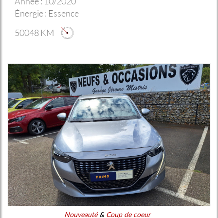
Année :
10/2020
Énergie :
Essence
50048 KM
Nouveauté
&
Coup de coeur