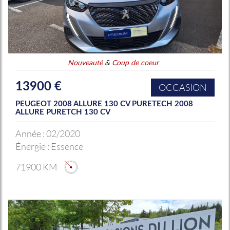
Nouveauté
&
Coup de coeur
13900 €
OCCASION
PEUGEOT 2008 ALLURE 130 CV PURETECH 2008
ALLURE PURETCH 130 CV
Année :
02/2020
Énergie :
Essence
71900 KM