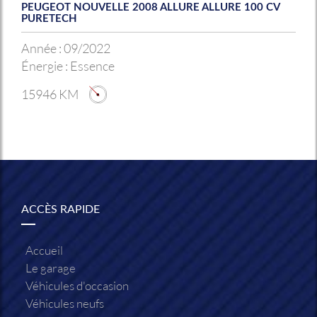
PEUGEOT NOUVELLE 2008 ALLURE ALLURE 100 CV
PURETECH
Année :
09/2022
Énergie :
Essence
15946 KM
ACCÈS RAPIDE
Accueil
Le garage
Véhicules d'occasion
Véhicules neufs