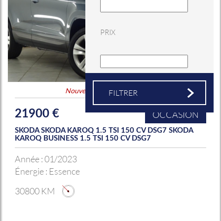
PRIX
Nouveauté
&
Coup de coeur
21900 €
OCCASION
SKODA SKODA KAROQ 1.5 TSI 150 CV DSG7 SKODA
KAROQ BUSINESS 1.5 TSI 150 CV DSG7
Année :
01/2023
Énergie :
Essence
30800 KM