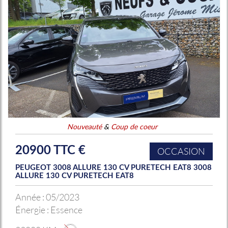
Nouveauté
&
Coup de coeur
20900 TTC €
OCCASION
PEUGEOT 3008 ALLURE 130 CV PURETECH EAT8 3008
ALLURE 130 CV PURETECH EAT8
Année :
05/2023
Énergie :
Essence