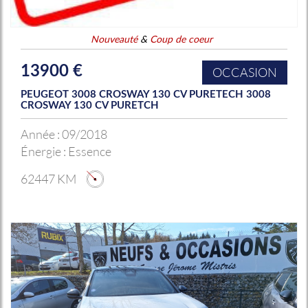
Nouveauté
&
Coup de coeur
13900 €
OCCASION
PEUGEOT 3008 CROSWAY 130 CV PURETECH 3008
CROSWAY 130 CV PURETCH
Année :
09/2018
Énergie :
Essence
62447 KM