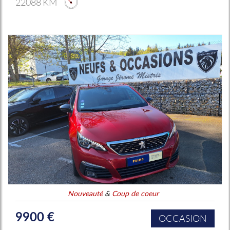
22088 KM
Nouveauté
&
Coup de coeur
9900 €
OCCASION