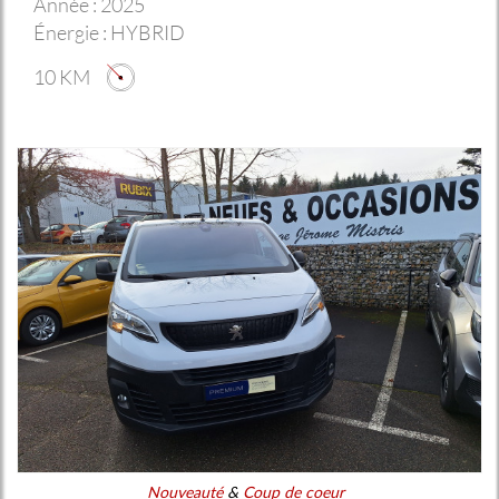
Année :
2025
Énergie :
HYBRID
10 KM
Nouveauté
&
Coup de coeur