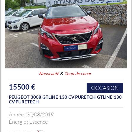
Nouveauté
&
Coup de coeur
15500 €
OCCASION
PEUGEOT 3008 GTLINE 130 CV PURETCH GTLINE 130
CV PURETECH
Année :
30/08/2019
Énergie :
Essence