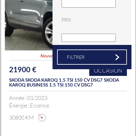
PRIX
Nouveauté
&
Coup de coeur
21900 €
OCCASION
SKODA SKODA KAROQ 1.5 TSI 150 CV DSG7 SKODA
KAROQ BUSINESS 1.5 TSI 150 CV DSG7
Année :
01/2023
Énergie :
Essence
30800 KM