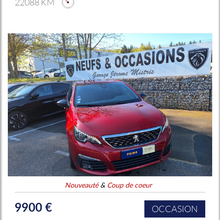
22088 KM
Nouveauté
&
Coup de coeur
9900 €
OCCASION