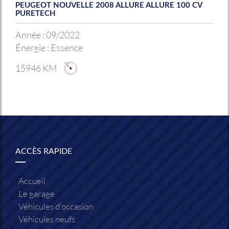
PEUGEOT NOUVELLE 2008 ALLURE ALLURE 100 CV
PURETECH
Année :
09/2022
Énergie :
Essence
15946 KM
ACCÈS RAPIDE
Accueil
Le garage
Véhicules d'occasion
Véhicules neufs