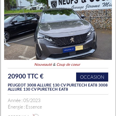
Nouveauté
&
Coup de coeur
20900 TTC €
OCCASION
PEUGEOT 3008 ALLURE 130 CV PURETECH EAT8 3008
ALLURE 130 CV PURETECH EAT8
Année :
05/2023
Énergie :
Essence