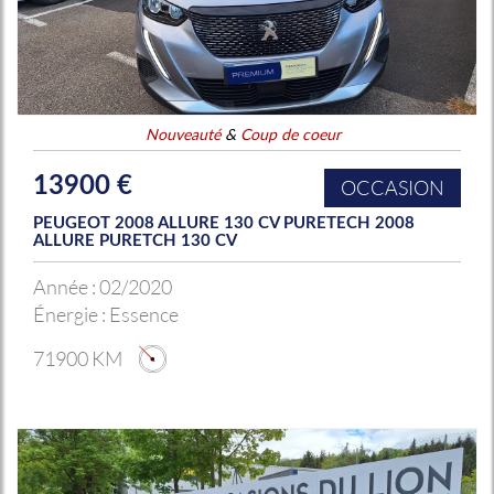
Nouveauté
&
Coup de coeur
13900 €
OCCASION
PEUGEOT 2008 ALLURE 130 CV PURETECH 2008
ALLURE PURETCH 130 CV
Année :
02/2020
Énergie :
Essence
71900 KM