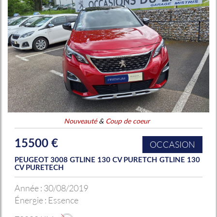
Nouveauté
&
Coup de coeur
15500 €
OCCASION
PEUGEOT 3008 GTLINE 130 CV PURETCH GTLINE 130
CV PURETECH
Année :
30/08/2019
Énergie :
Essence