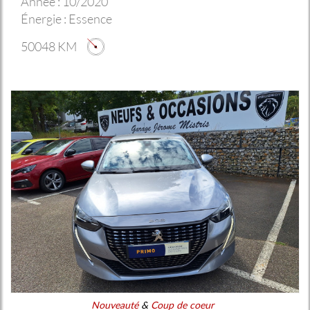
Année :
10/2020
Énergie :
Essence
50048 KM
Nouveauté
&
Coup de coeur