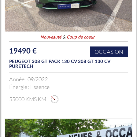
Nouveauté
&
Coup de coeur
19490 €
OCCASION
PEUGEOT 308 GT PACK 130 CV 308 GT 130 CV
PURETECH
Année :
09/2022
Énergie :
Essence
55000 KMS KM