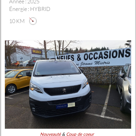
Année :
2025
Énergie :
HYBRID
10 KM
Nouveauté
&
Coup de coeur