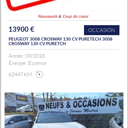
Nouveauté
&
Coup de coeur
13900 €
OCCASION
PEUGEOT 3008 CROSWAY 130 CV PURETECH 3008
CROSWAY 130 CV PURETCH
Année :
09/2018
Énergie :
Essence
62447 KM