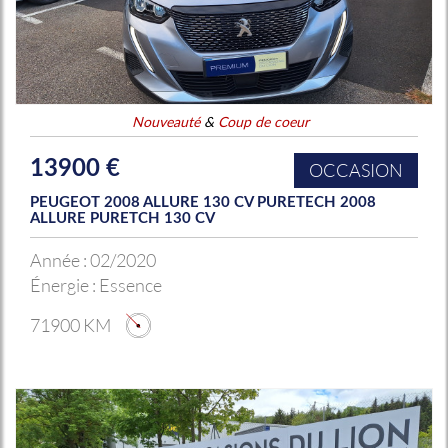
Nouveauté
&
Coup de coeur
13900 €
OCCASION
PEUGEOT 2008 ALLURE 130 CV PURETECH 2008
ALLURE PURETCH 130 CV
Année :
02/2020
Énergie :
Essence
71900 KM