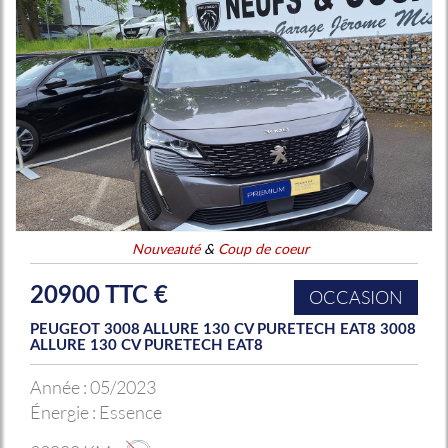
Nouveauté
&
Coup de coeur
20900 TTC €
OCCASION
PEUGEOT 3008 ALLURE 130 CV PURETECH EAT8 3008
ALLURE 130 CV PURETECH EAT8
Année :
05/2023
Énergie :
Essence