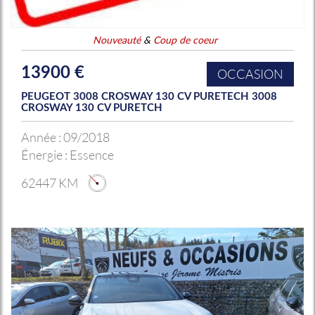
Nouveauté
&
Coup de coeur
13900 €
OCCASION
PEUGEOT 3008 CROSWAY 130 CV PURETECH 3008
CROSWAY 130 CV PURETCH
Année :
09/2018
Énergie :
Essence
62447 KM