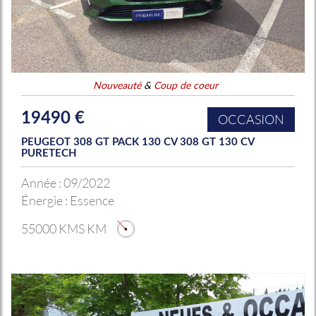
Nouveauté
&
Coup de coeur
19490 €
OCCASION
PEUGEOT 308 GT PACK 130 CV 308 GT 130 CV
PURETECH
Année :
09/2022
Énergie :
Essence
55000 KMS KM