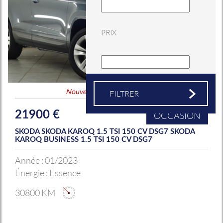
PRIX
Nouveauté
&
Coup de coeur
21900 €
OCCASION
SKODA SKODA KAROQ 1.5 TSI 150 CV DSG7 SKODA
KAROQ BUSINESS 1.5 TSI 150 CV DSG7
Année :
01/2023
Énergie :
Essence
30800 KM