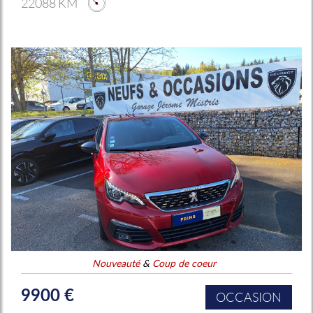
22088 KM
Nouveauté
&
Coup de coeur
9900 €
OCCASION