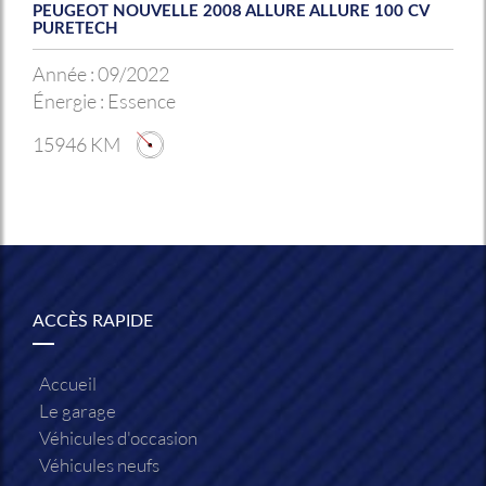
PEUGEOT NOUVELLE 2008 ALLURE ALLURE 100 CV
PURETECH
Année :
09/2022
Énergie :
Essence
15946 KM
ACCÈS RAPIDE
Accueil
Le garage
Véhicules d'occasion
Véhicules neufs