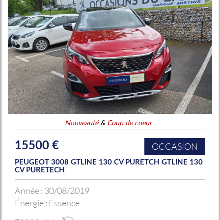
Nouveauté
&
Coup de coeur
15500 €
OCCASION
PEUGEOT 3008 GTLINE 130 CV PURETCH GTLINE 130
CV PURETECH
Année :
30/08/2019
Énergie :
Essence