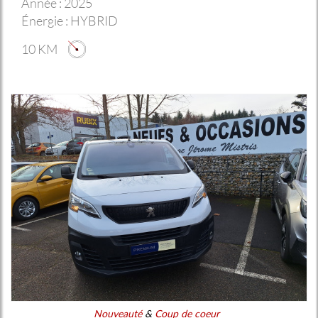
Année :
2025
Énergie :
HYBRID
10 KM
Nouveauté
&
Coup de coeur