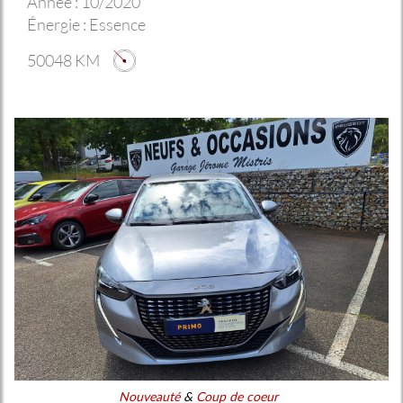
Année :
10/2020
Énergie :
Essence
50048 KM
Nouveauté
&
Coup de coeur