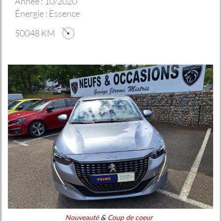
Année :
10/2020
Énergie :
Essence
50048 KM
Nouveauté
&
Coup de coeur