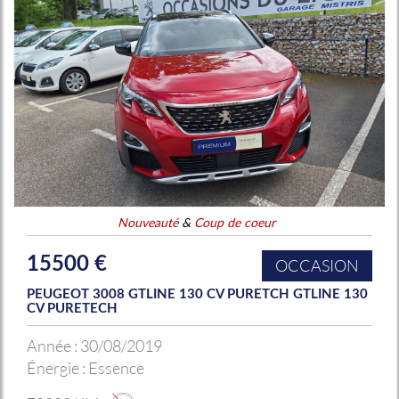
Nouveauté
&
Coup de coeur
15500 €
OCCASION
PEUGEOT 3008 GTLINE 130 CV PURETCH GTLINE 130
CV PURETECH
Année :
30/08/2019
Énergie :
Essence