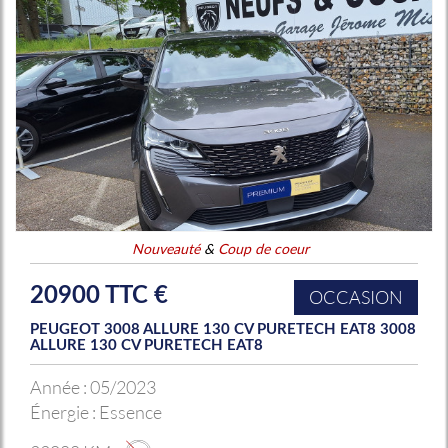
Nouveauté
&
Coup de coeur
20900 TTC €
OCCASION
PEUGEOT 3008 ALLURE 130 CV PURETECH EAT8 3008
ALLURE 130 CV PURETECH EAT8
Année :
05/2023
Énergie :
Essence