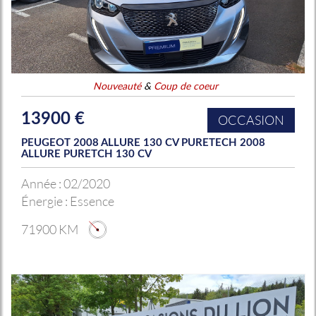
Nouveauté
&
Coup de coeur
13900 €
OCCASION
PEUGEOT 2008 ALLURE 130 CV PURETECH 2008
ALLURE PURETCH 130 CV
Année :
02/2020
Énergie :
Essence
71900 KM