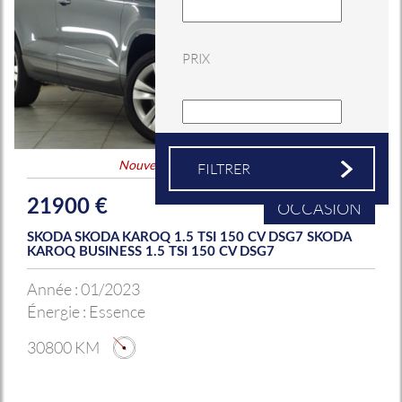
PRIX
Nouveauté
&
Coup de coeur
21900 €
OCCASION
SKODA SKODA KAROQ 1.5 TSI 150 CV DSG7 SKODA
KAROQ BUSINESS 1.5 TSI 150 CV DSG7
Année :
01/2023
Énergie :
Essence
30800 KM