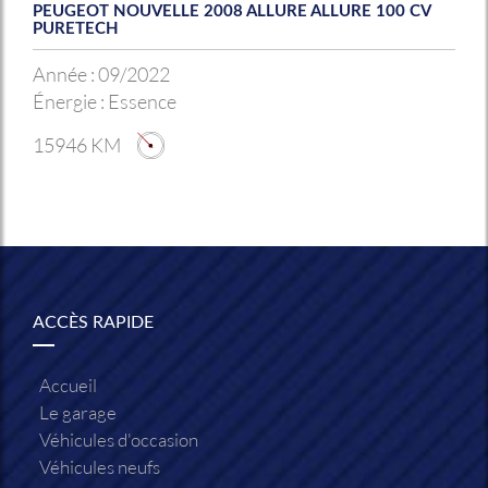
PEUGEOT NOUVELLE 2008 ALLURE ALLURE 100 CV
PURETECH
Année :
09/2022
Énergie :
Essence
15946 KM
ACCÈS RAPIDE
Accueil
Le garage
Véhicules d'occasion
Véhicules neufs