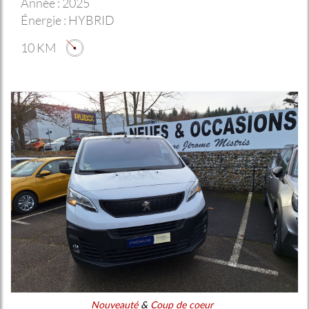
Année :
2025
Énergie :
HYBRID
10 KM
Nouveauté
&
Coup de coeur