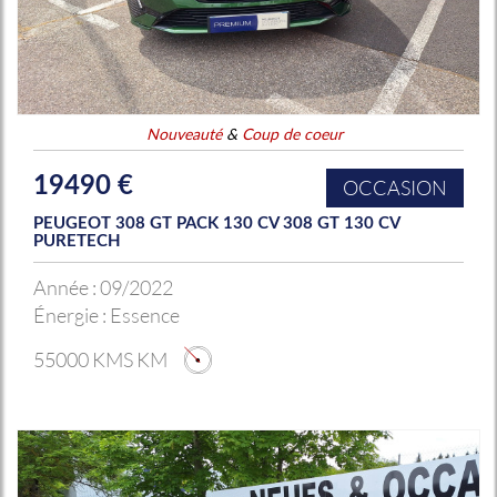
Nouveauté
&
Coup de coeur
19490 €
OCCASION
PEUGEOT 308 GT PACK 130 CV 308 GT 130 CV
PURETECH
Année :
09/2022
Énergie :
Essence
55000 KMS KM