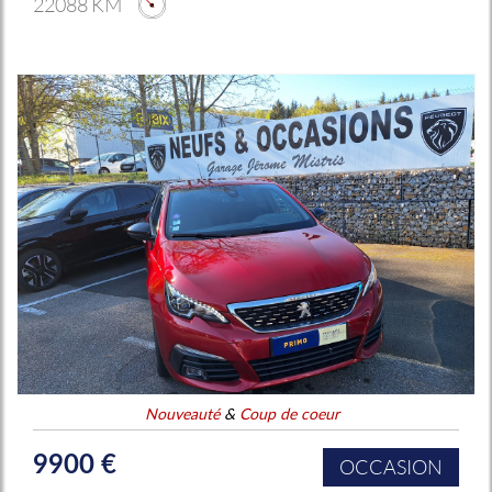
22088 KM
Nouveauté
&
Coup de coeur
9900 €
OCCASION