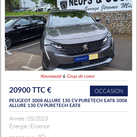
Nouveauté
&
Coup de coeur
20900 TTC €
OCCASION
PEUGEOT 3008 ALLURE 130 CV PURETECH EAT8 3008
ALLURE 130 CV PURETECH EAT8
Année :
05/2023
Énergie :
Essence