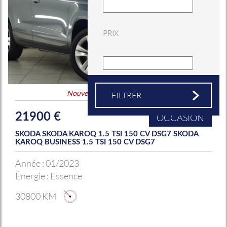
PRIX
Nouveauté
&
Coup de coeur
21900 €
OCCASION
SKODA SKODA KAROQ 1.5 TSI 150 CV DSG7 SKODA
KAROQ BUSINESS 1.5 TSI 150 CV DSG7
Année :
01/2023
Énergie :
Essence
30800 KM