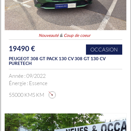
Nouveauté
&
Coup de coeur
19490 €
OCCASION
PEUGEOT 308 GT PACK 130 CV 308 GT 130 CV
PURETECH
Année :
09/2022
Énergie :
Essence
55000 KMS KM