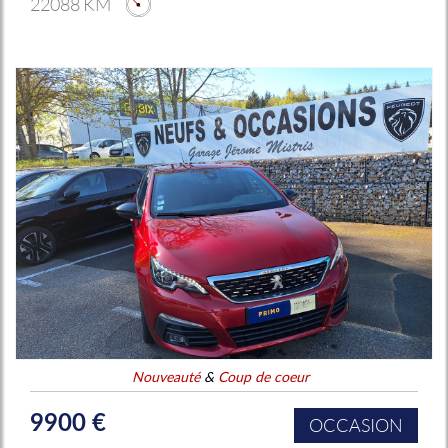
22088 KM
Nouveauté
&
Coup de coeur
9900 €
OCCASION