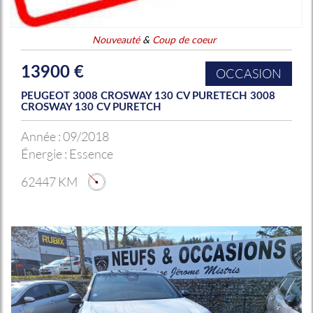
Nouveauté
&
Coup de coeur
13900 €
OCCASION
PEUGEOT 3008 CROSWAY 130 CV PURETECH 3008
CROSWAY 130 CV PURETCH
Année :
09/2018
Énergie :
Essence
62447 KM