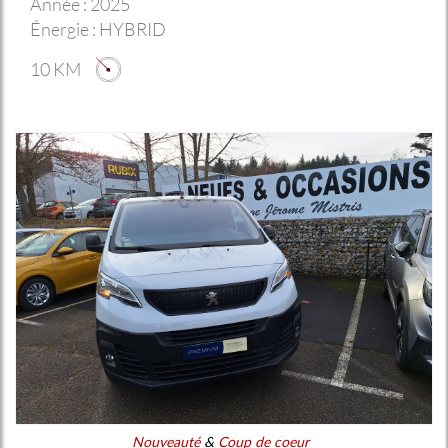
Année :
2025
Énergie :
HYBRID
10 KM
Nouveauté
&
Coup de coeur