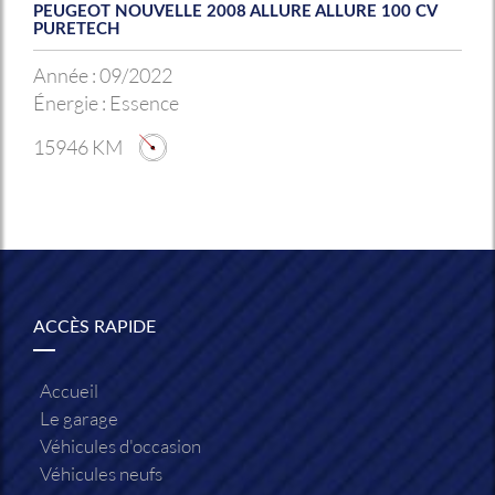
PEUGEOT NOUVELLE 2008 ALLURE ALLURE 100 CV
PURETECH
Année :
09/2022
Énergie :
Essence
15946 KM
ACCÈS RAPIDE
Accueil
Le garage
Véhicules d'occasion
Véhicules neufs