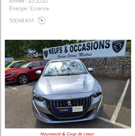
Année :
10/2020
Énergie :
Essence
50048 KM
Nouveauté
&
Coup de coeur