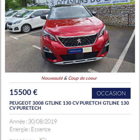
Nouveauté
&
Coup de coeur
15500 €
OCCASION
PEUGEOT 3008 GTLINE 130 CV PURETCH GTLINE 130
CV PURETECH
Année :
30/08/2019
Énergie :
Essence