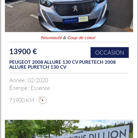
Nouveauté
&
Coup de coeur
13900 €
OCCASION
PEUGEOT 2008 ALLURE 130 CV PURETECH 2008
ALLURE PURETCH 130 CV
Année :
02/2020
Énergie :
Essence
71900 KM