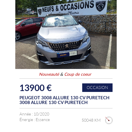
Nouveauté
&
Coup de coeur
13900 €
OCCASION
PEUGEOT 3008 ALLURE 130 CV PURETECH
3008 ALLURE 130 CV PURETECH
Année :
10/2020
Énergie :
Essence
50048 KM