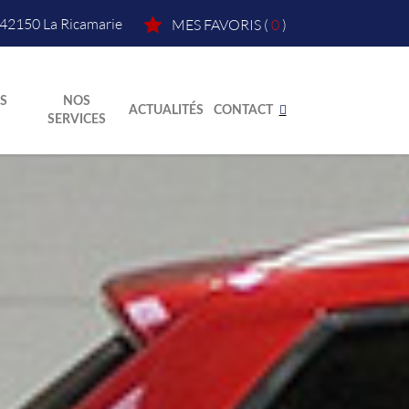
42150
La Ricamarie
MES FAVORIS
(
0
)
S
NOS
ACTUALITÉS
CONTACT
SERVICES