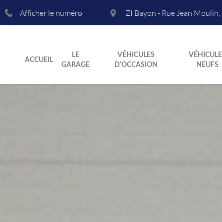
Afficher le numéro
ZI Bayon - Rue Jean Moulin
,
LE
VÉHICULES
VÉHICULE
ACCUEIL
GARAGE
D'OCCASION
NEUFS