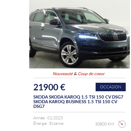
Nouveauté
&
Coup de coeur
21900 €
OCCASION
SKODA SKODA KAROQ 1.5 TSI 150 CV DSG7
SKODA KAROQ BUSINESS 1.5 TSI 150 CV
DSG7
Année :
01/2023
Énergie :
Essence
30800 KM