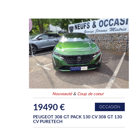
Nouveauté
&
Coup de coeur
19490 €
OCCASION
PEUGEOT 308 GT PACK 130 CV 308 GT 130
CV PURETECH