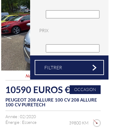
PRIX
Nouveauté
&
Coup de coeur
10590 EUROS €
OCCASION
PEUGEOT 208 ALLURE 100 CV 208 ALLURE
100 CV PURETECH
Année :
02/2020
Énergie :
Essence
39800 KM