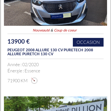
Nouveauté
&
Coup de coeur
13900 €
OCCASION
PEUGEOT 2008 ALLURE 130 CV PURETECH 2008
ALLURE PURETCH 130 CV
Année :
02/2020
Énergie :
Essence
71900 KM