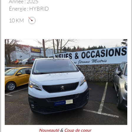
Année :
2025
Énergie :
HYBRID
10 KM
Nouveauté
&
Coup de coeur