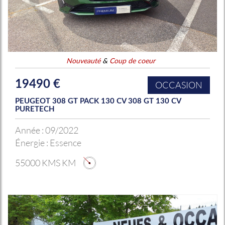
Nouveauté
&
Coup de coeur
19490 €
OCCASION
PEUGEOT 308 GT PACK 130 CV 308 GT 130 CV
PURETECH
Année :
09/2022
Énergie :
Essence
55000 KMS KM