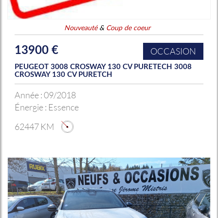
Nouveauté
&
Coup de coeur
13900 €
OCCASION
PEUGEOT 3008 CROSWAY 130 CV PURETECH 3008
CROSWAY 130 CV PURETCH
Année :
09/2018
Énergie :
Essence
62447 KM