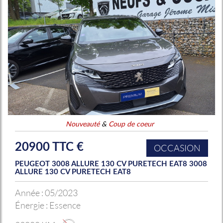
Nouveauté
&
Coup de coeur
20900 TTC €
OCCASION
PEUGEOT 3008 ALLURE 130 CV PURETECH EAT8 3008
ALLURE 130 CV PURETECH EAT8
Année :
05/2023
Énergie :
Essence