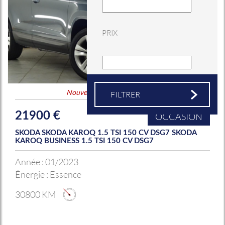
PRIX
Nouveauté
&
Coup de coeur
21900 €
OCCASION
SKODA SKODA KAROQ 1.5 TSI 150 CV DSG7 SKODA
KAROQ BUSINESS 1.5 TSI 150 CV DSG7
Année :
01/2023
Énergie :
Essence
30800 KM