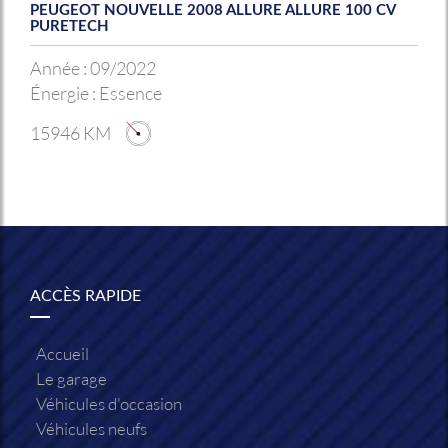
PEUGEOT NOUVELLE 2008 ALLURE ALLURE 100 CV
PURETECH
Année :
09/2022
Énergie :
Essence
15946 KM
ACCÈS RAPIDE
Accueil
Le garage
Véhicules d'occasion
Véhicules neufs