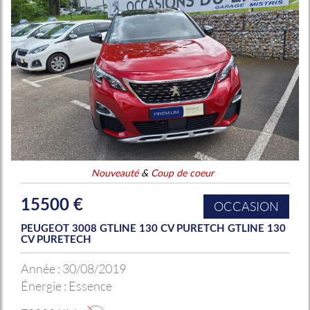
Nouveauté
&
Coup de coeur
15500 €
OCCASION
PEUGEOT 3008 GTLINE 130 CV PURETCH GTLINE 130
CV PURETECH
Année :
30/08/2019
Énergie :
Essence