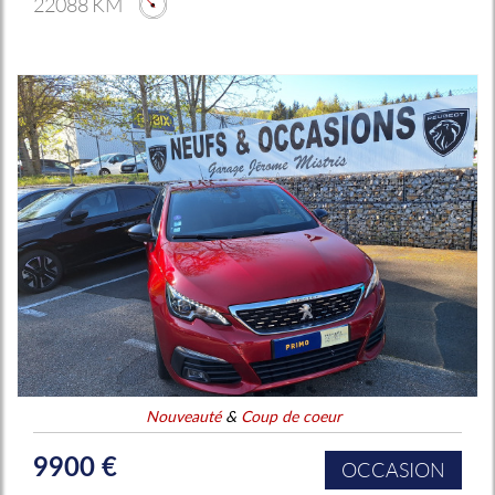
22088 KM
Nouveauté
&
Coup de coeur
9900 €
OCCASION