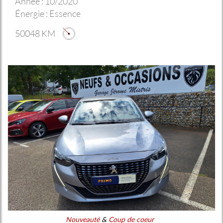
Année :
10/2020
Énergie :
Essence
50048 KM
Nouveauté
&
Coup de coeur