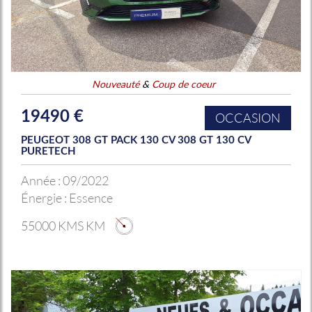
Nouveauté
&
Coup de coeur
19490 €
OCCASION
PEUGEOT 308 GT PACK 130 CV 308 GT 130 CV
PURETECH
Année :
09/2022
Énergie :
Essence
55000 KMS KM