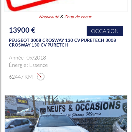
Nouveauté
&
Coup de coeur
13900 €
OCCASION
PEUGEOT 3008 CROSWAY 130 CV PURETECH 3008
CROSWAY 130 CV PURETCH
Année :
09/2018
Énergie :
Essence
62447 KM