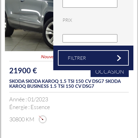
PRIX
Nouveauté
&
Coup de coeur
21900 €
OCCASION
SKODA SKODA KAROQ 1.5 TSI 150 CV DSG7 SKODA
KAROQ BUSINESS 1.5 TSI 150 CV DSG7
Année :
01/2023
Énergie :
Essence
30800 KM