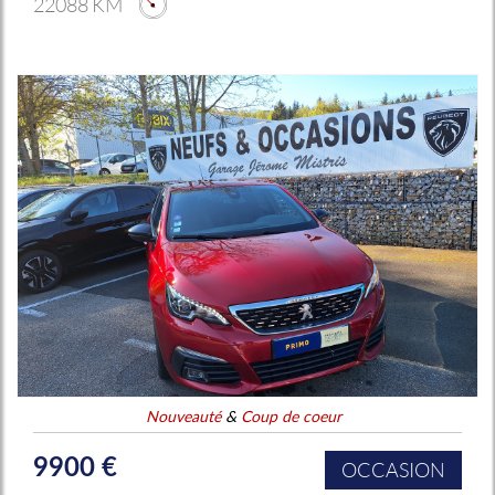
22088 KM
Nouveauté
&
Coup de coeur
9900 €
OCCASION