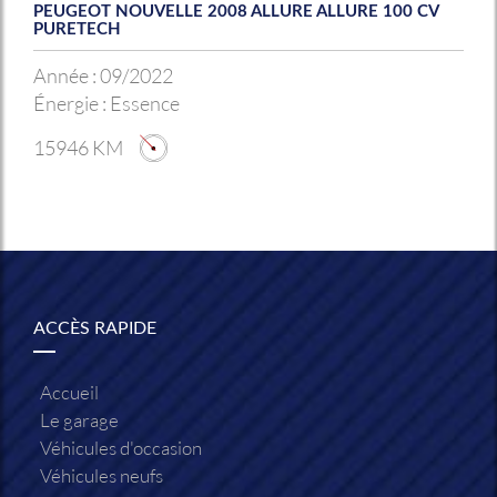
PEUGEOT NOUVELLE 2008 ALLURE ALLURE 100 CV
PURETECH
Année :
09/2022
Énergie :
Essence
15946 KM
ACCÈS RAPIDE
Accueil
Le garage
Véhicules d'occasion
Véhicules neufs