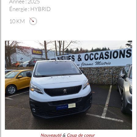
Année :
2025
Énergie :
HYBRID
10 KM
Nouveauté
&
Coup de coeur