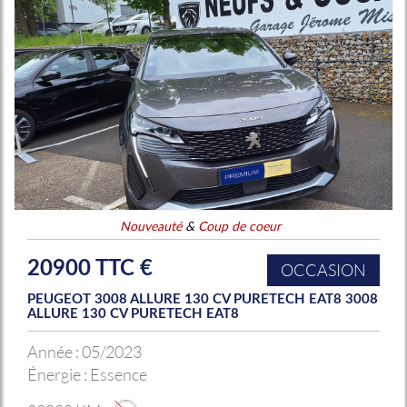
Nouveauté
&
Coup de coeur
20900 TTC €
OCCASION
PEUGEOT 3008 ALLURE 130 CV PURETECH EAT8 3008
ALLURE 130 CV PURETECH EAT8
Année :
05/2023
Énergie :
Essence