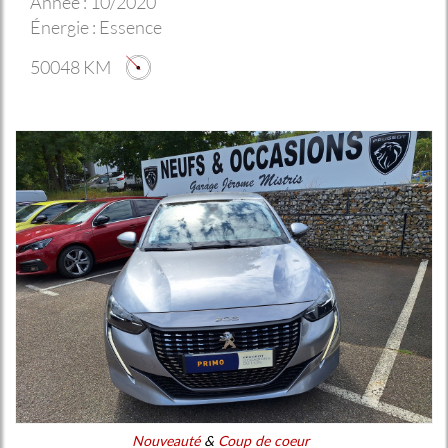
Année :
10/2020
Énergie :
Essence
50048 KM
Nouveauté
&
Coup de coeur