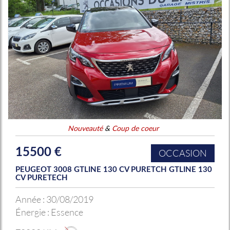
Nouveauté
&
Coup de coeur
15500 €
OCCASION
PEUGEOT 3008 GTLINE 130 CV PURETCH GTLINE 130
CV PURETECH
Année :
30/08/2019
Énergie :
Essence