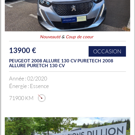
Nouveauté
&
Coup de coeur
13900 €
OCCASION
PEUGEOT 2008 ALLURE 130 CV PURETECH 2008
ALLURE PURETCH 130 CV
Année :
02/2020
Énergie :
Essence
71900 KM