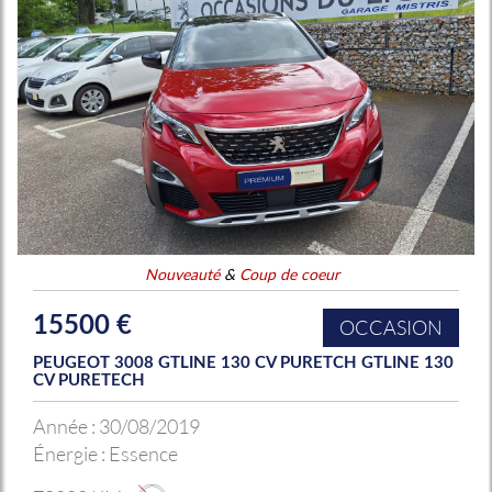
Nouveauté
&
Coup de coeur
15500 €
OCCASION
PEUGEOT 3008 GTLINE 130 CV PURETCH GTLINE 130
CV PURETECH
Année :
30/08/2019
Énergie :
Essence