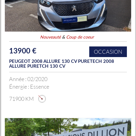
Nouveauté
&
Coup de coeur
13900 €
OCCASION
PEUGEOT 2008 ALLURE 130 CV PURETECH 2008
ALLURE PURETCH 130 CV
Année :
02/2020
Énergie :
Essence
71900 KM