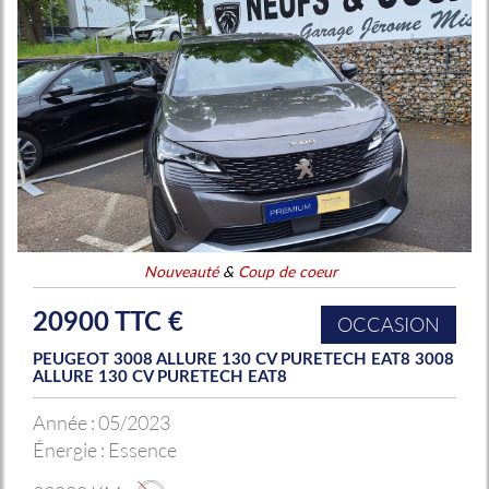
Nouveauté
&
Coup de coeur
20900 TTC €
OCCASION
PEUGEOT 3008 ALLURE 130 CV PURETECH EAT8 3008
ALLURE 130 CV PURETECH EAT8
Année :
05/2023
Énergie :
Essence