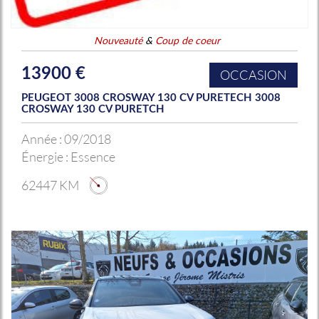
Nouveauté
&
Coup de coeur
13900 €
OCCASION
PEUGEOT 3008 CROSWAY 130 CV PURETECH 3008
CROSWAY 130 CV PURETCH
Année :
09/2018
Énergie :
Essence
62447 KM