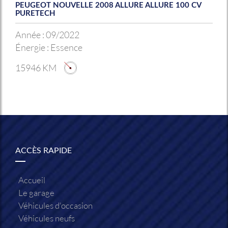
PEUGEOT NOUVELLE 2008 ALLURE ALLURE 100 CV
PURETECH
Année :
09/2022
Énergie :
Essence
15946 KM
ACCÈS RAPIDE
Accueil
Le garage
Véhicules d'occasion
Véhicules neufs