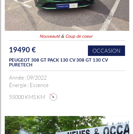
Nouveauté
&
Coup de coeur
19490 €
OCCASION
PEUGEOT 308 GT PACK 130 CV 308 GT 130 CV
PURETECH
Année :
09/2022
Énergie :
Essence
55000 KMS KM