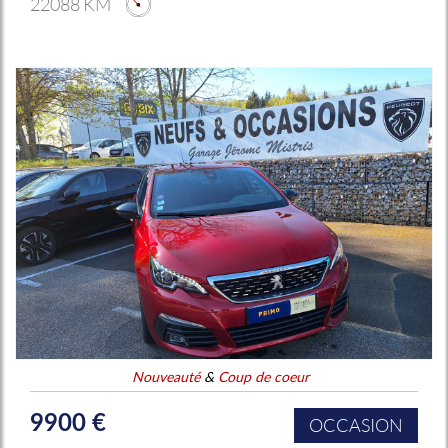
22088 KM
Nouveauté
&
Coup de coeur
9900 €
OCCASION