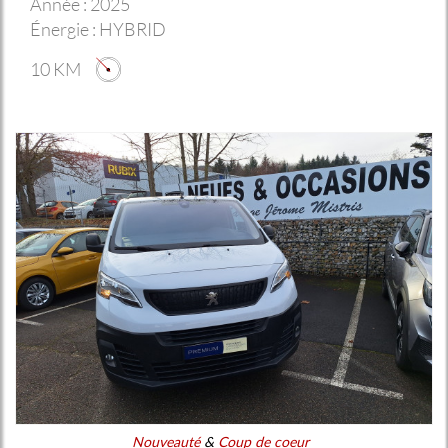
Année :
2025
Énergie :
HYBRID
10 KM
Nouveauté
&
Coup de coeur