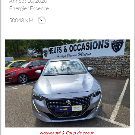
Année :
10/2020
Énergie :
Essence
50048 KM
Nouveauté
&
Coup de coeur