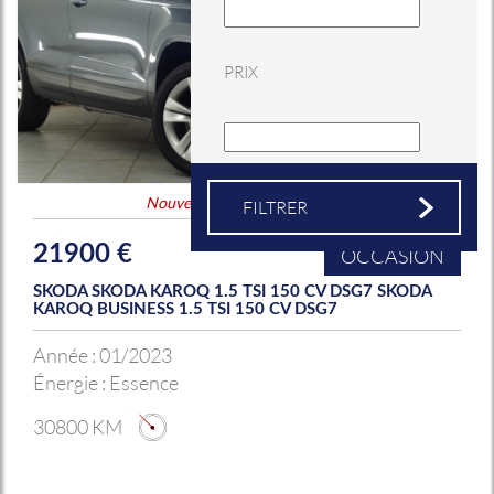
PRIX
Nouveauté
&
Coup de coeur
21900 €
OCCASION
SKODA SKODA KAROQ 1.5 TSI 150 CV DSG7 SKODA
KAROQ BUSINESS 1.5 TSI 150 CV DSG7
Année :
01/2023
Énergie :
Essence
30800 KM