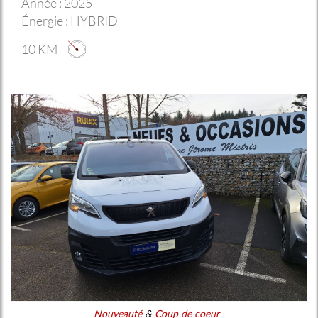
Année :
2025
Énergie :
HYBRID
10 KM
Nouveauté
&
Coup de coeur