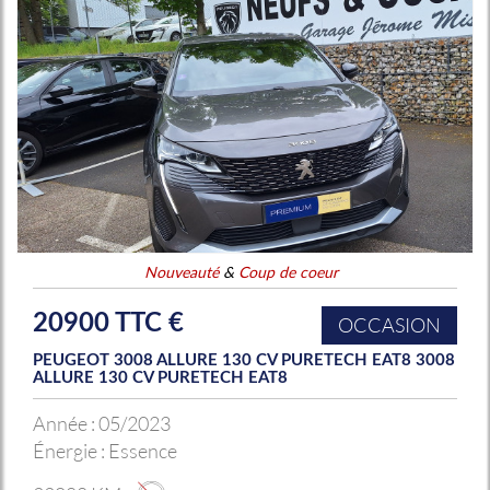
Nouveauté
&
Coup de coeur
20900 TTC €
OCCASION
PEUGEOT 3008 ALLURE 130 CV PURETECH EAT8 3008
ALLURE 130 CV PURETECH EAT8
Année :
05/2023
Énergie :
Essence