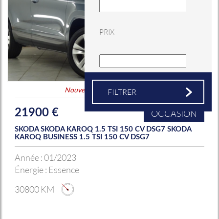
PRIX
Nouveauté
&
Coup de coeur
21900 €
OCCASION
SKODA SKODA KAROQ 1.5 TSI 150 CV DSG7 SKODA
KAROQ BUSINESS 1.5 TSI 150 CV DSG7
Année :
01/2023
Énergie :
Essence
30800 KM