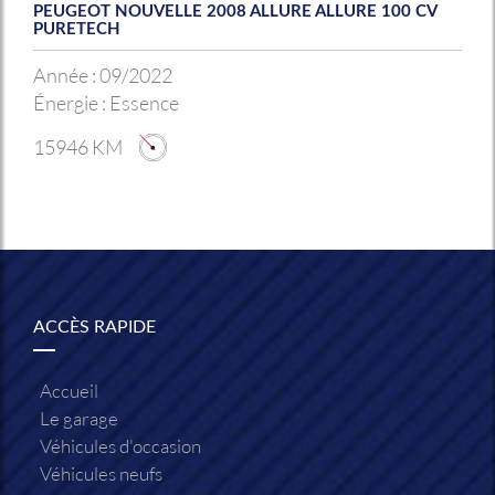
PEUGEOT NOUVELLE 2008 ALLURE ALLURE 100 CV
PURETECH
Année :
09/2022
Énergie :
Essence
15946 KM
ACCÈS RAPIDE
Accueil
Le garage
Véhicules d'occasion
Véhicules neufs