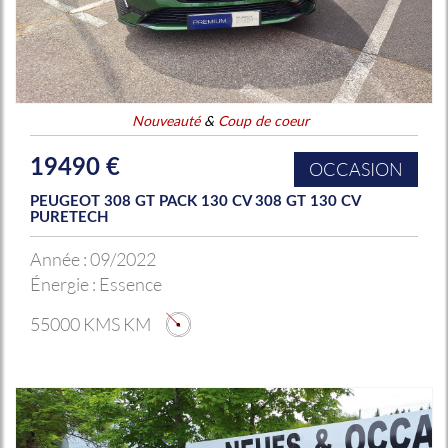
Nouveauté
&
Coup de coeur
19490 €
OCCASION
PEUGEOT 308 GT PACK 130 CV 308 GT 130 CV
PURETECH
Année :
09/2022
Énergie :
Essence
55000 KMS KM