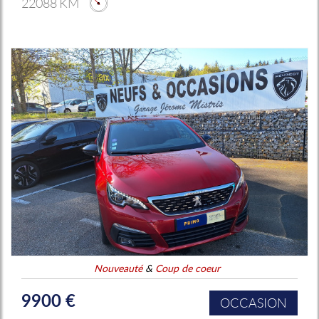
22088 KM
Nouveauté
&
Coup de coeur
9900 €
OCCASION