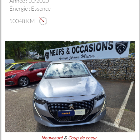
Année :
10/2020
Énergie :
Essence
50048 KM
Nouveauté
&
Coup de coeur