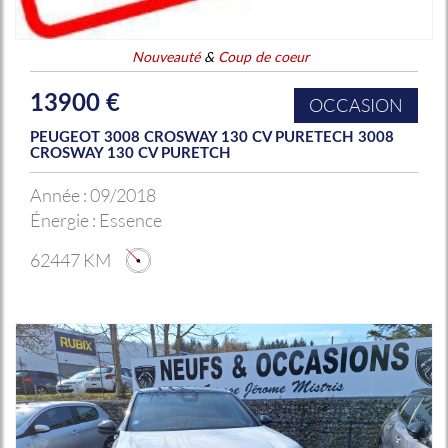
Nouveauté
&
Coup de coeur
13900 €
OCCASION
PEUGEOT 3008 CROSWAY 130 CV PURETECH 3008
CROSWAY 130 CV PURETCH
Année :
09/2018
Énergie :
Essence
62447 KM