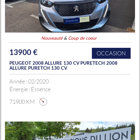
Nouveauté
&
Coup de coeur
13900 €
OCCASION
PEUGEOT 2008 ALLURE 130 CV PURETECH 2008
ALLURE PURETCH 130 CV
Année :
02/2020
Énergie :
Essence
71900 KM