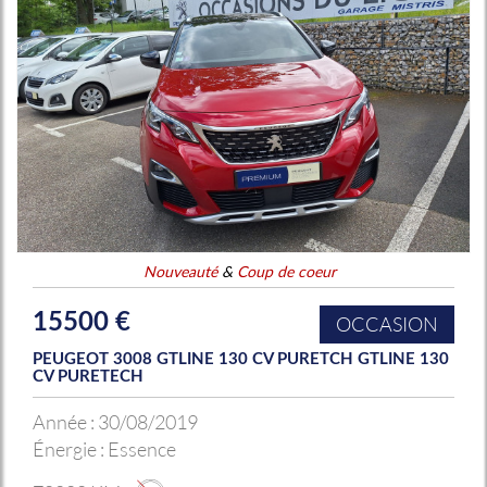
Nouveauté
&
Coup de coeur
15500 €
OCCASION
PEUGEOT 3008 GTLINE 130 CV PURETCH GTLINE 130
CV PURETECH
Année :
30/08/2019
Énergie :
Essence