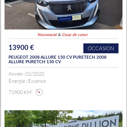
Nouveauté
&
Coup de coeur
13900 €
OCCASION
PEUGEOT 2008 ALLURE 130 CV PURETECH 2008
ALLURE PURETCH 130 CV
Année :
02/2020
Énergie :
Essence
71900 KM