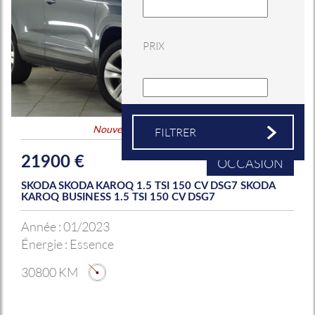
PRIX
Nouveauté
&
Coup de coeur
21900 €
OCCASION
SKODA SKODA KAROQ 1.5 TSI 150 CV DSG7 SKODA
KAROQ BUSINESS 1.5 TSI 150 CV DSG7
Année :
01/2023
Énergie :
Essence
30800 KM