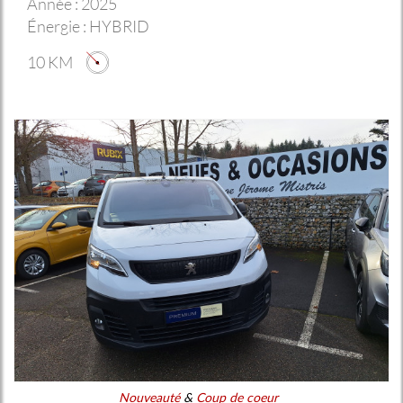
Année :
2025
Énergie :
HYBRID
10 KM
Nouveauté
&
Coup de coeur