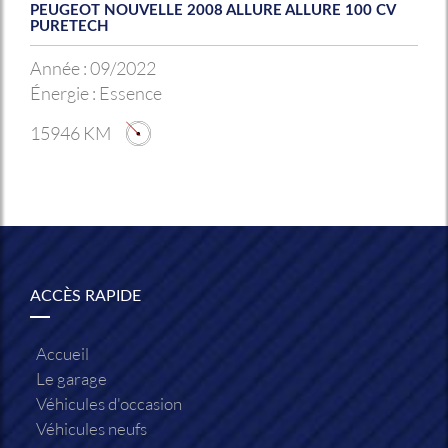
PEUGEOT NOUVELLE 2008 ALLURE ALLURE 100 CV
PURETECH
Année :
09/2022
Énergie :
Essence
15946 KM
ACCÈS RAPIDE
Accueil
Le garage
Véhicules d'occasion
Véhicules neufs