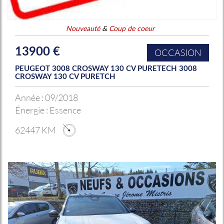
Nouveauté
&
Coup de coeur
13900 €
OCCASION
PEUGEOT 3008 CROSWAY 130 CV PURETECH 3008
CROSWAY 130 CV PURETCH
Année :
09/2018
Énergie :
Essence
62447 KM