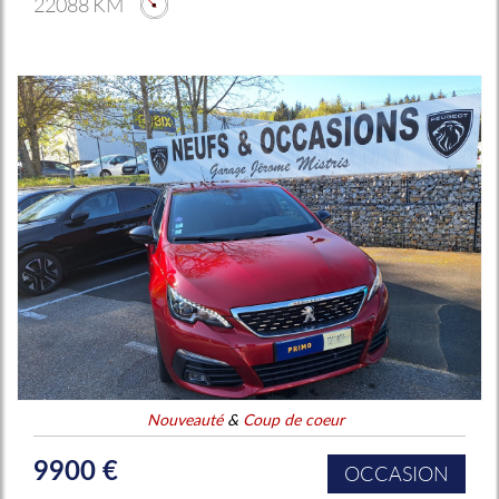
22088 KM
Nouveauté
&
Coup de coeur
9900 €
OCCASION