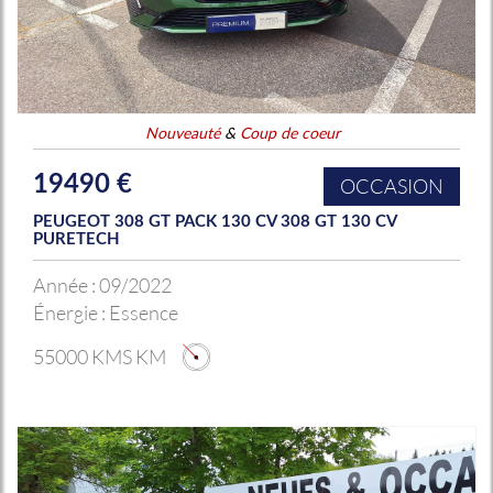
Nouveauté
&
Coup de coeur
19490 €
OCCASION
PEUGEOT 308 GT PACK 130 CV 308 GT 130 CV
PURETECH
Année :
09/2022
Énergie :
Essence
55000 KMS KM