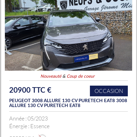
Nouveauté
&
Coup de coeur
20900 TTC €
OCCASION
PEUGEOT 3008 ALLURE 130 CV PURETECH EAT8 3008
ALLURE 130 CV PURETECH EAT8
Année :
05/2023
Énergie :
Essence