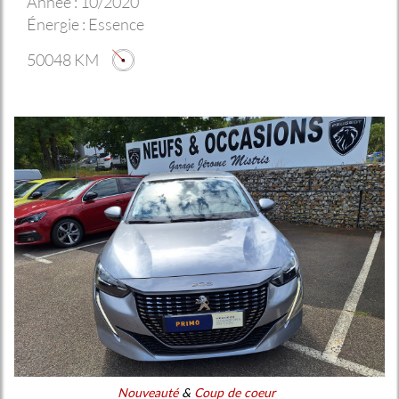
Année :
10/2020
Énergie :
Essence
50048 KM
Nouveauté
&
Coup de coeur