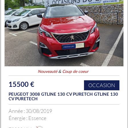
Nouveauté
&
Coup de coeur
15500 €
OCCASION
PEUGEOT 3008 GTLINE 130 CV PURETCH GTLINE 130
CV PURETECH
Année :
30/08/2019
Énergie :
Essence