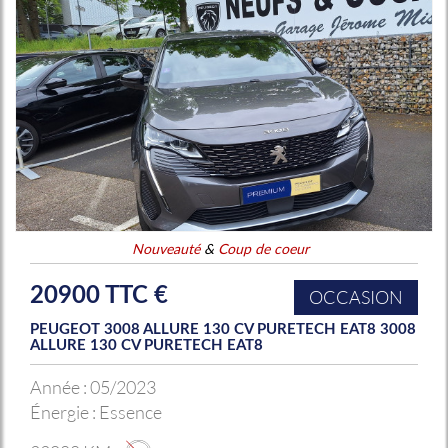
Nouveauté
&
Coup de coeur
20900 TTC €
OCCASION
PEUGEOT 3008 ALLURE 130 CV PURETECH EAT8 3008
ALLURE 130 CV PURETECH EAT8
Année :
05/2023
Énergie :
Essence