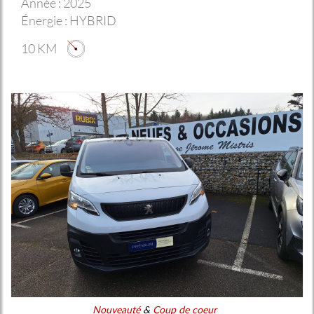
Année :
2025
Énergie :
HYBRID
10 KM
Nouveauté
&
Coup de coeur