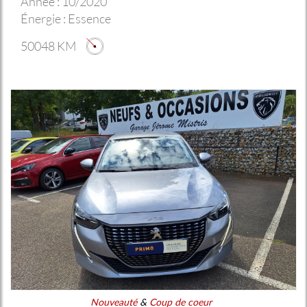
Année :
10/2020
Énergie :
Essence
50048 KM
Nouveauté
&
Coup de coeur