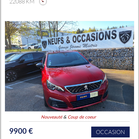
22088 KM
Nouveauté
&
Coup de coeur
9900 €
OCCASION