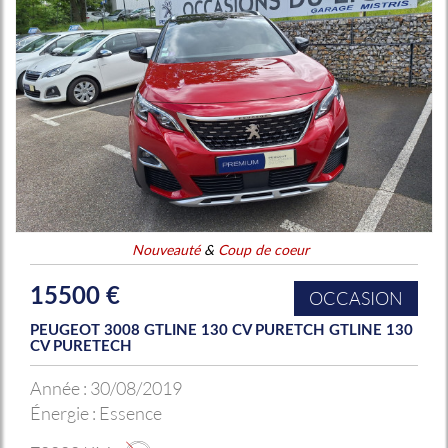
Nouveauté
&
Coup de coeur
15500 €
OCCASION
PEUGEOT 3008 GTLINE 130 CV PURETCH GTLINE 130
CV PURETECH
Année :
30/08/2019
Énergie :
Essence