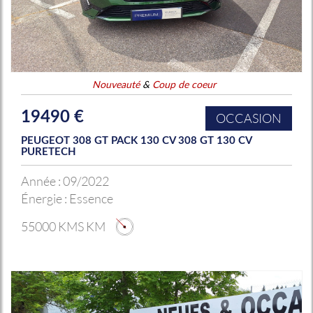
Nouveauté
&
Coup de coeur
19490 €
OCCASION
PEUGEOT 308 GT PACK 130 CV 308 GT 130 CV
PURETECH
Année :
09/2022
Énergie :
Essence
55000 KMS KM