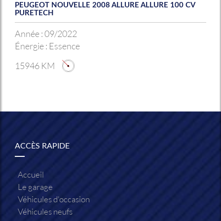
PEUGEOT NOUVELLE 2008 ALLURE ALLURE 100 CV
PURETECH
Année :
09/2022
Énergie :
Essence
15946 KM
ACCÈS RAPIDE
Accueil
Le garage
Véhicules d'occasion
Véhicules neufs