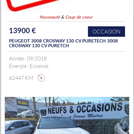
Nouveauté
&
Coup de coeur
13900 €
OCCASION
PEUGEOT 3008 CROSWAY 130 CV PURETECH 3008
CROSWAY 130 CV PURETCH
Année :
09/2018
Énergie :
Essence
62447 KM