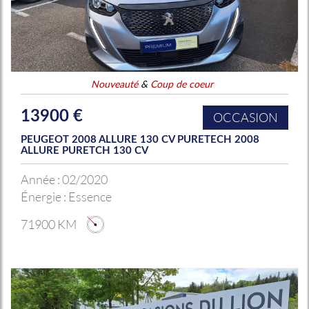
Nouveauté
&
Coup de coeur
13900 €
OCCASION
PEUGEOT 2008 ALLURE 130 CV PURETECH 2008
ALLURE PURETCH 130 CV
Année :
02/2020
Énergie :
Essence
71900 KM