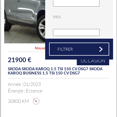
PRIX
Nouveauté
&
Coup de coeur
21900 €
OCCASION
SKODA SKODA KAROQ 1.5 TSI 150 CV DSG7 SKODA
KAROQ BUSINESS 1.5 TSI 150 CV DSG7
Année :
01/2023
Énergie :
Essence
30800 KM