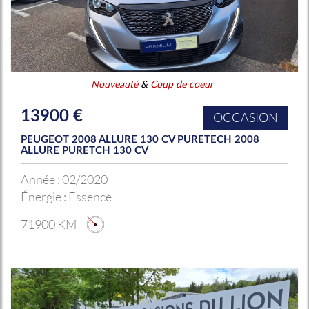
Nouveauté
&
Coup de coeur
13900 €
OCCASION
PEUGEOT 2008 ALLURE 130 CV PURETECH 2008
ALLURE PURETCH 130 CV
Année :
02/2020
Énergie :
Essence
71900 KM