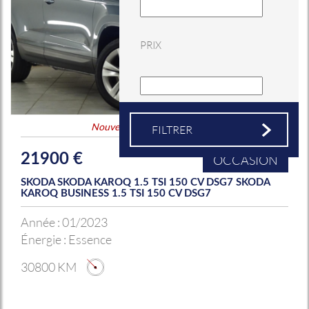
PRIX
Nouveauté
&
Coup de coeur
21900 €
OCCASION
SKODA SKODA KAROQ 1.5 TSI 150 CV DSG7 SKODA
KAROQ BUSINESS 1.5 TSI 150 CV DSG7
Année :
01/2023
Énergie :
Essence
30800 KM