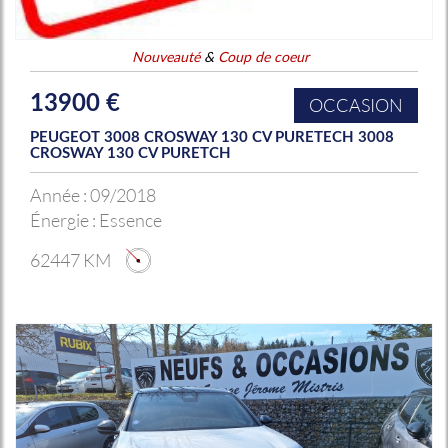
Nouveauté
&
Coup de coeur
13900 €
OCCASION
PEUGEOT 3008 CROSWAY 130 CV PURETECH 3008
CROSWAY 130 CV PURETCH
Année :
09/2018
Énergie :
Essence
62447 KM