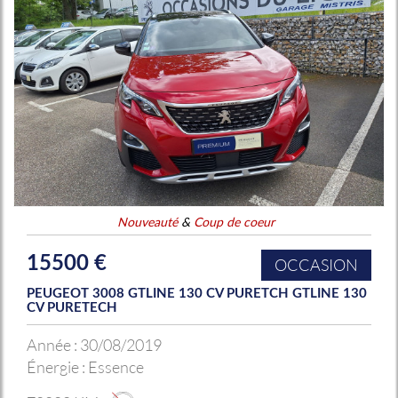
Nouveauté
&
Coup de coeur
15500 €
OCCASION
PEUGEOT 3008 GTLINE 130 CV PURETCH GTLINE 130
CV PURETECH
Année :
30/08/2019
Énergie :
Essence