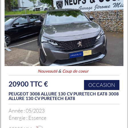
Nouveauté
&
Coup de coeur
20900 TTC €
OCCASION
PEUGEOT 3008 ALLURE 130 CV PURETECH EAT8 3008
ALLURE 130 CV PURETECH EAT8
Année :
05/2023
Énergie :
Essence