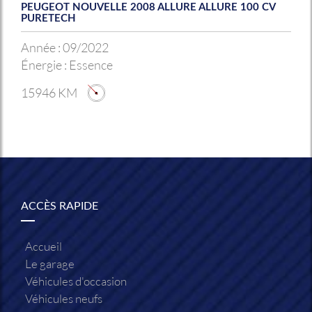
PEUGEOT NOUVELLE 2008 ALLURE ALLURE 100 CV
PURETECH
Année :
09/2022
Énergie :
Essence
15946 KM
ACCÈS RAPIDE
Accueil
Le garage
Véhicules d'occasion
Véhicules neufs