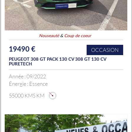
Nouveauté
&
Coup de coeur
19490 €
OCCASION
PEUGEOT 308 GT PACK 130 CV 308 GT 130 CV
PURETECH
Année :
09/2022
Énergie :
Essence
55000 KMS KM