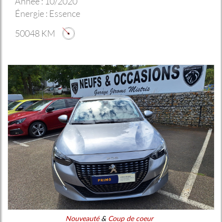
Année :
10/2020
Énergie :
Essence
50048 KM
Nouveauté
&
Coup de coeur