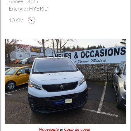
Année :
2025
Énergie :
HYBRID
10 KM
Nouveauté
&
Coup de coeur