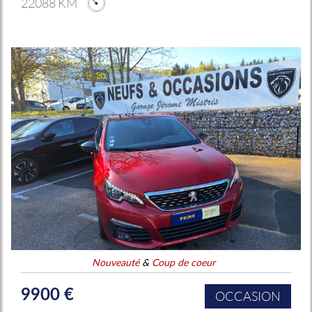
22088 KM
Nouveauté
&
Coup de coeur
9900 €
OCCASION