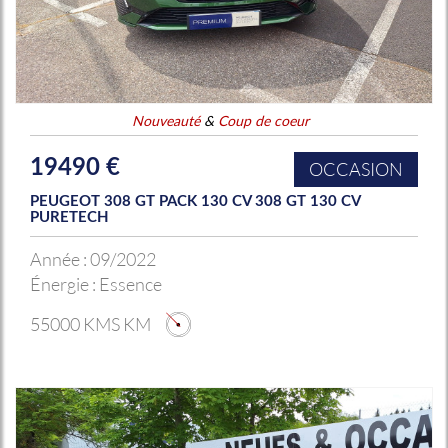
Nouveauté
&
Coup de coeur
19490 €
OCCASION
PEUGEOT 308 GT PACK 130 CV 308 GT 130 CV
PURETECH
Année :
09/2022
Énergie :
Essence
55000 KMS KM