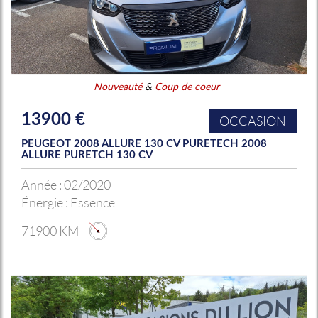
Nouveauté
&
Coup de coeur
13900 €
OCCASION
PEUGEOT 2008 ALLURE 130 CV PURETECH 2008
ALLURE PURETCH 130 CV
Année :
02/2020
Énergie :
Essence
71900 KM