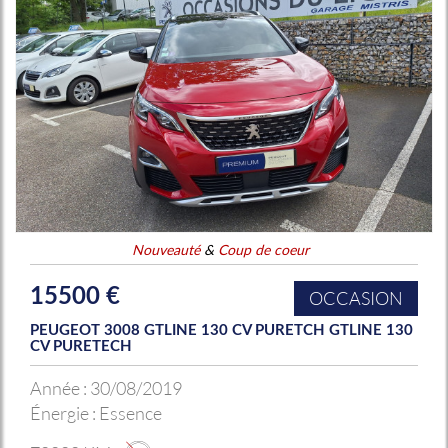
Nouveauté
&
Coup de coeur
15500 €
OCCASION
PEUGEOT 3008 GTLINE 130 CV PURETCH GTLINE 130
CV PURETECH
Année :
30/08/2019
Énergie :
Essence