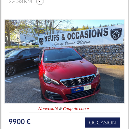
22088 KM
Nouveauté
&
Coup de coeur
9900 €
OCCASION