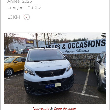
Année :
2025
Énergie :
HYBRID
10 KM
Nouveauté
&
Coup de coeur