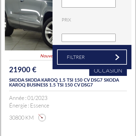
PRIX
Nouveauté
&
Coup de coeur
21900 €
OCCASION
SKODA SKODA KAROQ 1.5 TSI 150 CV DSG7 SKODA
KAROQ BUSINESS 1.5 TSI 150 CV DSG7
Année :
01/2023
Énergie :
Essence
30800 KM