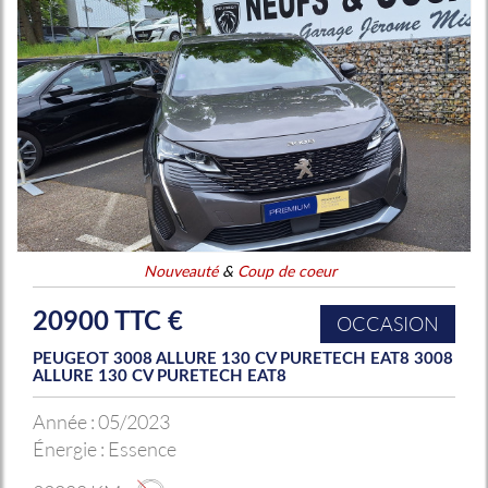
Nouveauté
&
Coup de coeur
20900 TTC €
OCCASION
PEUGEOT 3008 ALLURE 130 CV PURETECH EAT8 3008
ALLURE 130 CV PURETECH EAT8
Année :
05/2023
Énergie :
Essence