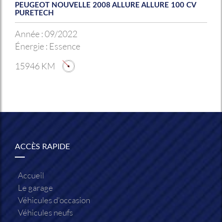
PEUGEOT NOUVELLE 2008 ALLURE ALLURE 100 CV
PURETECH
Année :
09/2022
Énergie :
Essence
15946 KM
ACCÈS RAPIDE
Accueil
Le garage
Véhicules d'occasion
Véhicules neufs