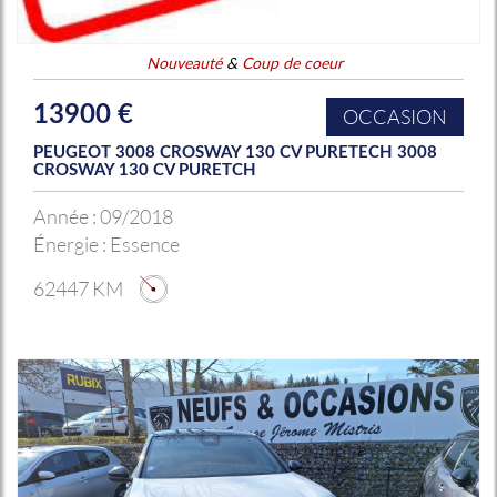
Nouveauté
&
Coup de coeur
13900 €
OCCASION
PEUGEOT 3008 CROSWAY 130 CV PURETECH 3008
CROSWAY 130 CV PURETCH
Année :
09/2018
Énergie :
Essence
62447 KM