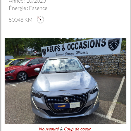
Année :
10/2020
Énergie :
Essence
50048 KM
Nouveauté
&
Coup de coeur